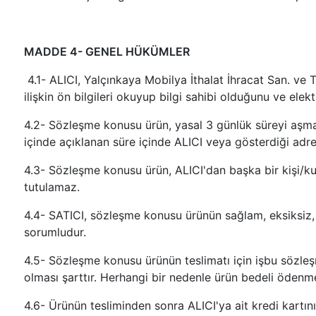
MADDE 4- GENEL HÜKÜMLER
4.1- ALICI, Yalçınkaya Mobilya İthalat İhracat San. ve Ti
ilişkin ön bilgileri okuyup bilgi sahibi olduğunu ve ele
4.2- Sözleşme konusu ürün, yasal 3 günlük süreyi aşmamak
içinde açıklanan süre içinde ALICI veya gösterdiği adrest
4.3- Sözleşme konusu ürün, ALICI'dan başka bir kişi/ku
tutulamaz.
4.4- SATICI, sözleşme konusu ürünün sağlam, eksiksiz, si
sorumludur.
4.5- Sözleşme konusu ürünün teslimatı için işbu sözleşm
olması şarttır. Herhangi bir nedenle ürün bedeli ödenme
4.6- Ürünün tesliminden sonra ALICI'ya ait kredi kartın