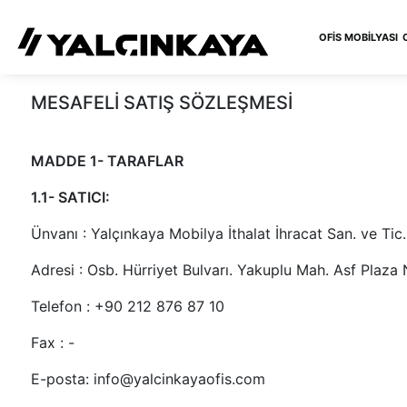
OFIS MOBILYASI
MESAFELİ SATIŞ SÖZLEŞMESİ
MADDE 1- TARAFLAR
1.1- SATICI:
Ünvanı : Yalçınkaya Mobilya İthalat İhracat San. ve Tic. 
Adresi : Osb. Hürriyet Bulvarı. Yakuplu Mah. Asf Plaza
Telefon : +90 212 876 87 10
Fax : -
E-posta: info@yalcinkayaofis.com