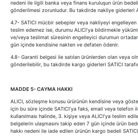
nedeni ile ilgili banka veya finans kuruluşun ürün bede
gönderilmesi zorunludur. Bu takdirde nakliye giderleri AL
4.7- SATICI mücbir sebepler veya nakliyeyi engelleyen 
teslim edemez ise, durumu ALICI'ya bildirmekle yükümlüd
ve/veya teslimat süresinin engelleyici durumun ortadan k
gün içinde kendisine nakten ve defaten ödenir.
4.8- Garanti belgesi ile satılan ürünlerden olan veya ol
gönderilebilir, bu takdirde kargo giderleri SATICI tarafı
MADDE 5- CAYMA HAKKI
ALICI, sözleşme konusu ürürünün kendisine veya gösterd
için bu süre içinde SATICI'ya faks, email veya telefon 
kullanılması halinde, 3. kişiye veya ALICI'ya teslim edil
belgelerin ulaşmasını takip eden 7 gün içinde ürün bede
hakkı nedeni ile iade edilen ürünün kargo bedeli SATICI 