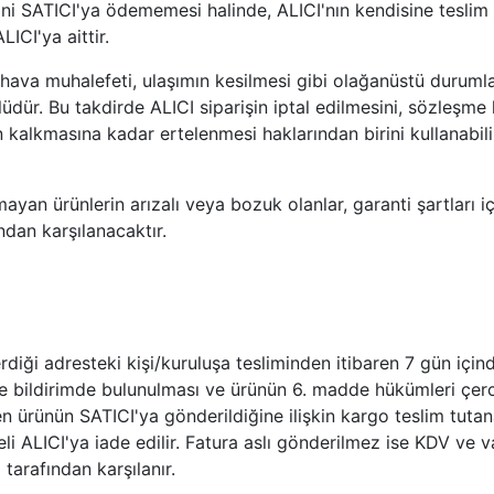
lini SATICI'ya ödememesi halinde, ALICI'nın kendisine tesli
ICI'ya aittir.
hava muhalefeti, ulaşımın kesilmesi gibi olağanüstü duruml
ür. Bu takdirde ALICI siparişin iptal edilmesini, sözleşme k
alkmasına kadar ertelenmesi haklarından birini kullanabilir.
mayan ürünlerin arızalı veya bozuk olanlar, garanti şartları i
ndan karşılanacaktır.
iği adresteki kişi/kuruluşa tesliminden itibaren 7 gün için
ile bildirimde bulunulması ve ürünün 6. madde hükümleri çer
en ürünün SATICI'ya gönderildiğine ilişkin kargo teslim tutana
li ALICI'ya iade edilir. Fatura aslı gönderilmez ise KDV ve
tarafından karşılanır.