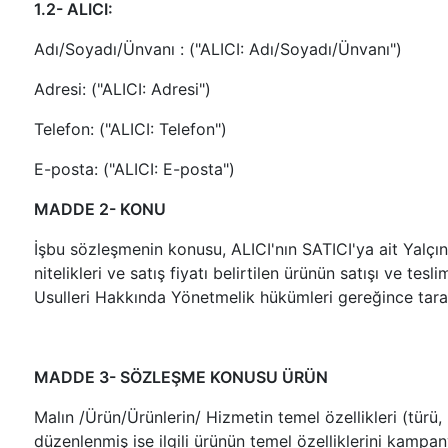
1.2- ALICI:
Adı/Soyadı/Ünvanı : ("ALICI: Adı/Soyadı/Ünvanı")
Adresi: ("ALICI: Adresi")
Telefon: ("ALICI: Telefon")
E-posta: ("ALICI: E-posta")
MADDE 2- KONU
İşbu sözleşmenin konusu, ALICI'nın SATICI'ya ait Yalçınk
nitelikleri ve satış fiyatı belirtilen ürünün satışı ve t
Usulleri Hakkında Yönetmelik hükümleri gereğince taraf
MADDE 3- SÖZLEŞME KONUSU ÜRÜN
Malın /Ürün/Ürünlerin/ Hizmetin temel özellikleri (türü
düzenlenmiş ise ilgili ürünün temel özelliklerini kampa