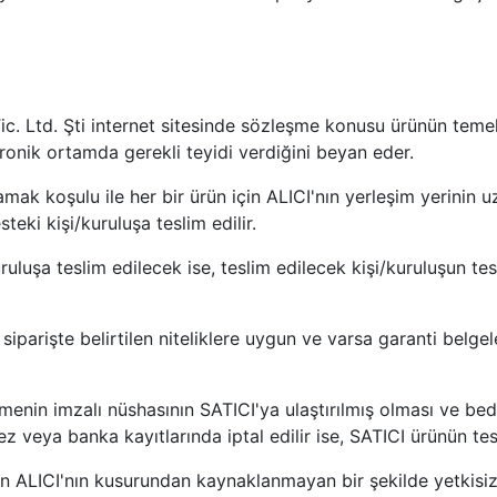
c. Ltd. Şti internet sitesinde sözleşme konusu ürünün temel ni
ktronik ortamda gerekli teyidi verdiğini beyan eder.
 koşulu ile her bir ürün için ALICI'nın yerleşim yerinin uza
eki kişi/kuruluşa teslim edilir.
ruluşa teslim edilecek ise, teslim edilecek kişi/kuruluşun 
parişte belirtilen niteliklere uygun ve varsa garanti belgele
enin imzalı nüshasının SATICI'ya ulaştırılmış olması ve bede
z veya banka kayıtlarında iptal edilir ise, SATICI ürünün te
ın ALICI'nın kusurundan kaynaklanmayan bir şekilde yetkisiz 