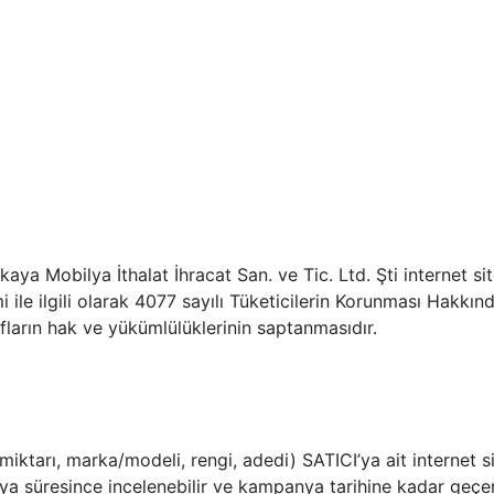
aya Mobilya İthalat İhracat San. ve Tic. Ltd. Şti internet s
eslimi ile ilgili olarak 4077 sayılı Tüketicilerin Korunması H
ların hak ve yükümlülüklerinin saptanmasıdır.
, miktarı, marka/modeli, rengi, adedi) SATICI’ya ait interne
nya süresince incelenebilir ve kampanya tarihine kadar geçerl