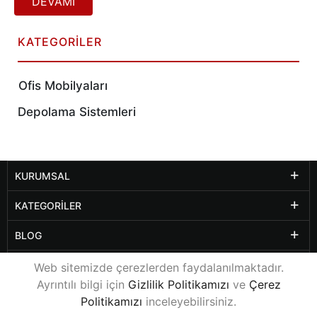
mobilyalarınızın en önemli öğeleri içerisinde yer alan
Konforlu Çalışma Sandalyesi Modelleri Yalçınkaya Ofis
tarafından sizlere uygun fiyatlarla sunuluyor.
KATEGORILER
Ofis Mobilyaları
Depolama Sistemleri
KURUMSAL
KATEGORILER
BLOG
DIĞER SAYFALAR
Web sitemizde çerezlerden faydalanılmaktadır.
Ayrıntılı bilgi için
Gizlilik Politikamızı
ve
Çerez
Politikamızı
inceleyebilirsiniz.
© 2021
www.yalcinkayaofis.com
Tüm Hakları Saklıdır.