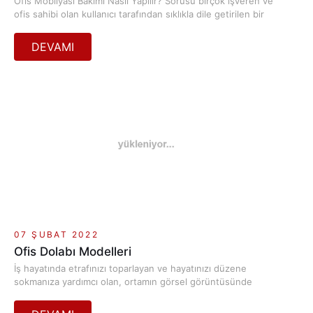
Ofis Mobilyası Bakımı Nasıl Yapılır? Sorusu birçok işveren ve
ofis sahibi olan kullanıcı tarafından sıklıkla dile getirilen bir
sorudur.
07 ŞUBAT 2022
Ofis Dolabı Modelleri
İş hayatında etrafınızı toparlayan ve hayatınızı düzene
sokmanıza yardımcı olan, ortamın görsel görüntüsünde
iyileştirmeler yapan materyallerin başında Ofis dolabı
modelleri Modelleri gelir. Çalışma alanlarınız içinde yer alan