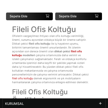
Sepete Ekle
Sepete Ekle
Fileli Ofis Koltuğu
Ofislerin vazgeçilmez ihtiyacı olan ofis koltuğu verimliliği,
önemi, sunumu açısından oldukça büyük bir öneme sahiptir.
Dikkat çekici
fileli ofis koltuğu
ile iş hayatının uyumu,
birbirini tamamlaması önemli unsurlardandır. İlk izlenim
açısından son derece önemli olan
dikkat çekici
fileli ofis
koltuğu
modelleri
çalışma ortamınızda daha verimli ve
istekli çalışmanızı sağlamaktadır. Ferah ve oldukça konforlu
ortamlarda işlerinizi daha keyifli bir şekilde yapmak sizleri
daha iyi hissettirecektir. Bu yüzden dikkat çekici fileli ofis
koltukları mekanlarınızda ve çalışma ortamınızda
personellerinizin de çalışma verimini artıracaktır. Dikkat çekici
fileli ofis koltuğu
demek ergonomik ve şık mobilyaların
harmanlanarak çalışma ortamınıza entegre edilmesi demektir.
Fileli Ofis Koltuğu
Özellikleri
KURUMSAL
Yüksek konfor ve ergonomiye sahip olan
fileli ofis koltuğu